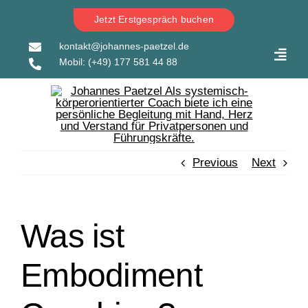
Skip
Jetzt Erstgespräch buchen
to
content
kontakt@johannes-paetzel.de
Toggl
Mobil:
(+49) 177 581 44 88
Navig
Previous
Next
Was ist
Embodiment