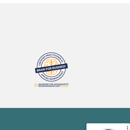
Kundenbewertungen und Erfahrungen zu
Johannes Paetzel
%
100
SEHR GUT
Empfehlungen auf
ProvenExpert.com
5,00
/
4,80
12
42