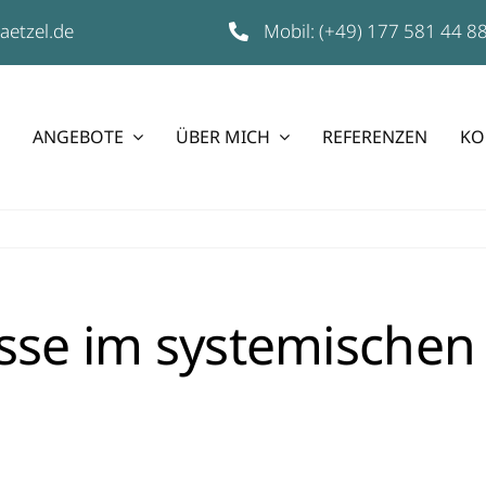
aetzel.de
Mobil:
(+49) 177 581 44 8
ANGEBOTE
ÜBER MICH
REFERENZEN
KO
sse im systemischen