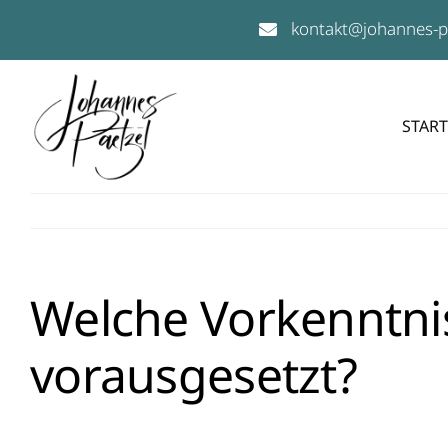
Skip
kontakt@johannes-p
to
content
START
Welche Vorkenntni
vorausgesetzt?