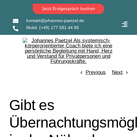
Skip
Jetzt Erstgespräch buchen
to
content
kontakt@johannes-paetzel.de
Toggl
Mobil:
(+49) 177 581 44 88
Navig
Previous
Next
Gibt es
Übernachtungsmögl