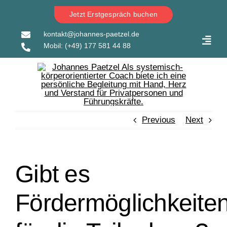
Skip
Jetzt Erstgespräch buchen
to
content
kontakt@johannes-paetzel.de
Toggl
Mobil:
(+49) 177 581 44 88
Navig
Previous
Next
Gibt es
Fördermöglichkeite